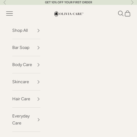
GET 10% OFF YOUR FIRST ORDER
Previous
Nex
Skip to content
OLIVIA CARE
Navigation menu
Search
Cart
Shop All
Bar Soap
Body Care
Skincare
Hair Care
Everyday
Care